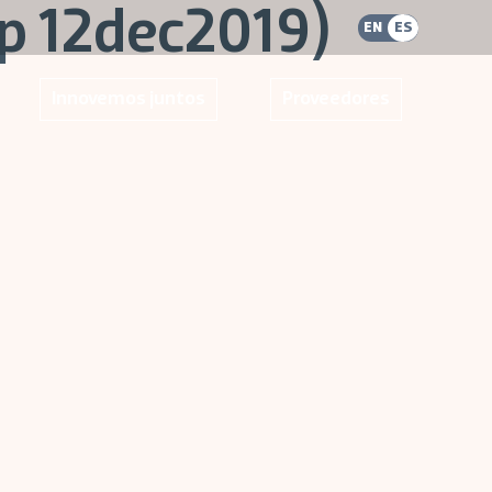
xp 12dec2019)
EN
ES
Innovemos juntos
Proveedores