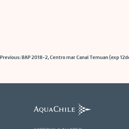
Navegación
Previous:
BAP 2018-2, Centro mar Canal Temuan (exp 12d
de
entradas
AquaChile
AquaChile