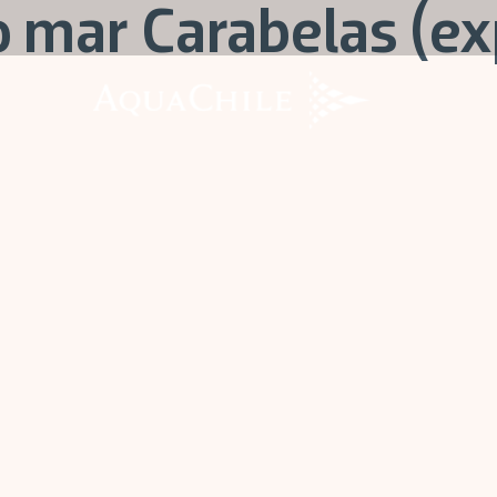
o mar Carabelas (e
AquaChile
AquaChile