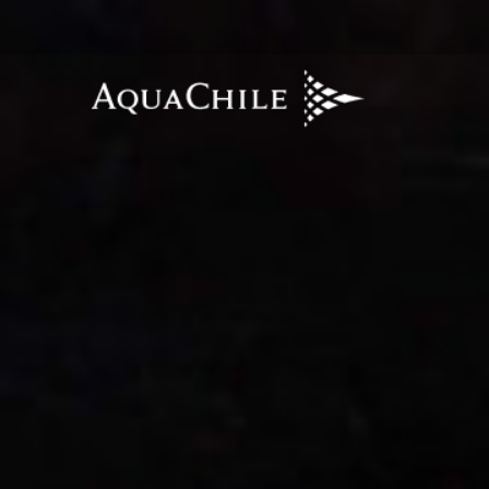
AquaChile
AquaChile